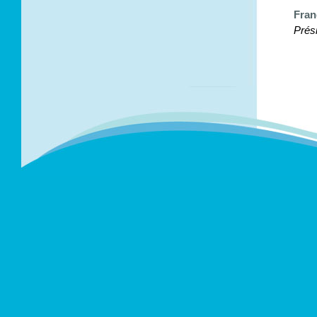
Fran
Prés