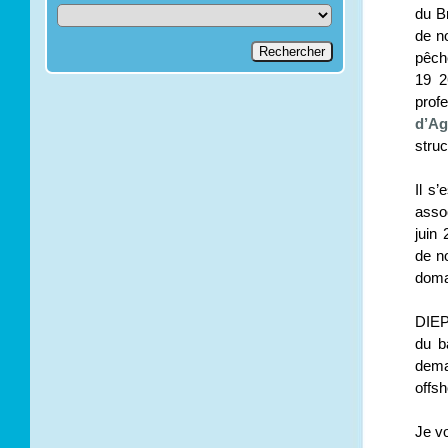
du B
de n
pêch
19 2
prof
d’Ag
struc
Il s
assoc
juin
de n
domai
DIEP
du b
dema
offsh
Je vo