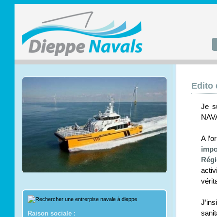
Edito
Je s
NAV
A l’o
impo
Régi
acti
véri
J’in
sani
Raison sociale :