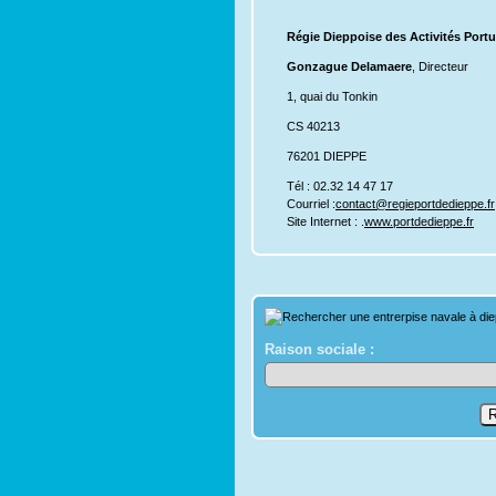
Régie Dieppoise des Activités Portu
Gonzague Delamaere
, Directeur
1, quai du Tonkin
CS 40213
76201 DIEPPE
Tél : 02.32 14 47 17
Courriel :
contact@regieportdedieppe.fr
Site Internet : .
www.portdedieppe.fr
Raison sociale :