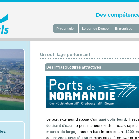
Des compétences
Présentation
Le port de Dieppe
Entreprises
Un outillage performant
Des infrastructures attractives
Le port extérieur dispose d'un
quai colis lourd
. Il es
de tirant d'eau
. Le port intérieur est d'un accès rapid
des
mètres de large
, dans un bassin présentant
1200 mè
des
navires jusqu'à 160 m
mais au delà de 140 m, il s