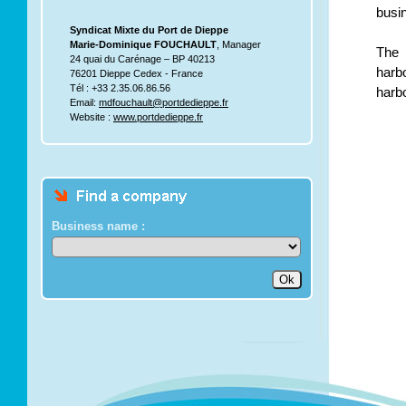
busin
Syndicat Mixte du Port de Dieppe
Marie-Dominique FOUCHAULT
, Manager
The 
24 quai du Carénage – BP 40213
harb
76201 Dieppe Cedex - France
Tél : +33 2.35.06.86.56
harb
Email:
mdfouchault@portdedieppe.fr
Website :
www.portdedieppe.fr
Business name :