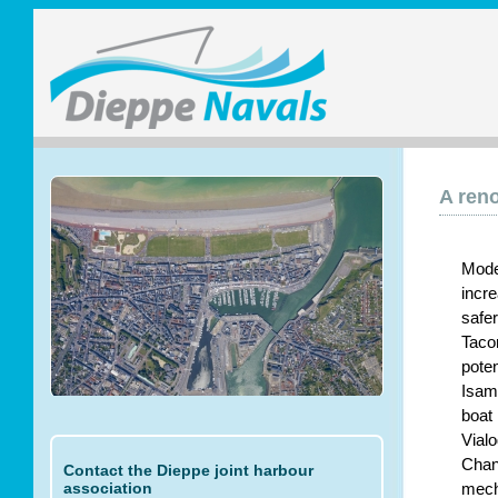
A reno
Mode
incre
safe
Taco
poten
Isam
boat
Vialo
Chan
Contact the Dieppe joint harbour
association
mech